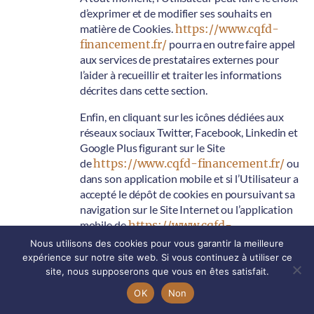
d’exprimer et de modifier ses souhaits en
matière de Cookies.
https://www.cqfd-
financement.fr/
pourra en outre faire appel
aux services de prestataires externes pour
l’aider à recueillir et traiter les informations
décrites dans cette section.
Enfin, en cliquant sur les icônes dédiées aux
réseaux sociaux Twitter, Facebook, Linkedin et
Google Plus figurant sur le Site
de
https://www.cqfd-financement.fr/
ou
dans son application mobile et si l’Utilisateur a
accepté le dépôt de cookies en poursuivant sa
navigation sur le Site Internet ou l’application
mobile de
https://www.cqfd-
financement.fr/
, Twitter, Facebook, Linkedin
Nous utilisons des cookies pour vous garantir la meilleure
et Google Plus peuvent également déposer des
expérience sur notre site web. Si vous continuez à utiliser ce
cookies sur vos terminaux (ordinateur, tablette,
site, nous supposerons que vous en êtes satisfait.
téléphone portable).
OK
Non
Ces types de cookies ne sont déposés sur vos